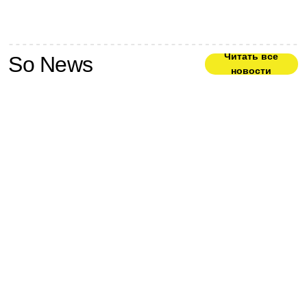
Ребрендинг Fashionbook
Проект по неймингу и ребрендингу
бренда Fashionbook. Это не просто
смена названия и логотипа, а начало
новой главы