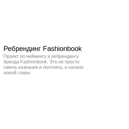
TG о том, как бизнесы создают WOW-
эффекты.
Telegram
Behance
Подписывайтесь на актуальные новости.
Подписаться
Проекты
Москва
Студия
22:16
So News
Вакансии
Shop
Обсудить проект