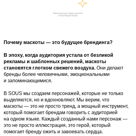
SECRET CHAT — обновлённая
айдентика закрытого сообщества от
Pauline Cake
Secret Chat — это закрытое комьюнити для кондитеров,
созданное Pauline Cake. Здесь профессионалы
и начинающие мастера обмениваются опытом,
поддерживают друг друга и растут вместе. Это
пространство объединяет более 8000 участников
по всему миру, где каждый находит вдохновение,
знания и свою «sweet family».