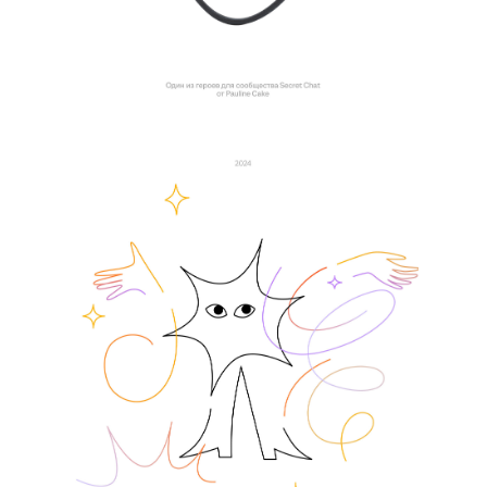
становятся глотком свежего воздуха.
Они делают
бренды более человечными, эмоциональными
и запоминающимися.
В SOUS мы создаем персонажей, которые не только
выделяются, но и вдохновляют. Мы верим, что
маскоты — это не просто тренд, а мощный инструмент,
который помогает брендам говорить с аудиторией
на одном языке. Каждый созданный нами персонаж —
это не просто иллюстрация, это герой, который
помогает бренду ожить и завоевать сердца.
Читать все
So News
новости