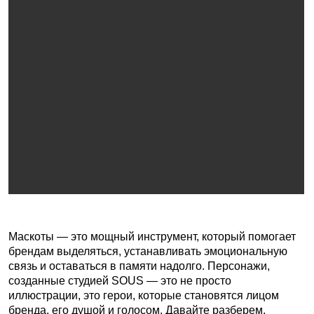
Маскоты — это мощный инструмент, который помогает
брендам выделяться, устанавливать эмоциональную
связь и оставаться в памяти надолго. Персонажи,
созданные студией SOUS — это не просто
иллюстрации, это герои, которые становятся лицом
бренда, его душой и голосом. Давайте разберем,
почему маскоты так важны и как они работают
в брендинге.
Что такое маскот?
Маскот (от англ. mascot — талисман) — это персонаж,
который представляет бренд, продукт или компанию.
Он может быть человеком, животным, мифическим
существом или даже абстрактным объектом.
Главное — он обладает характером, историей
и эмоциями, которые резонируют с аудиторией. Они